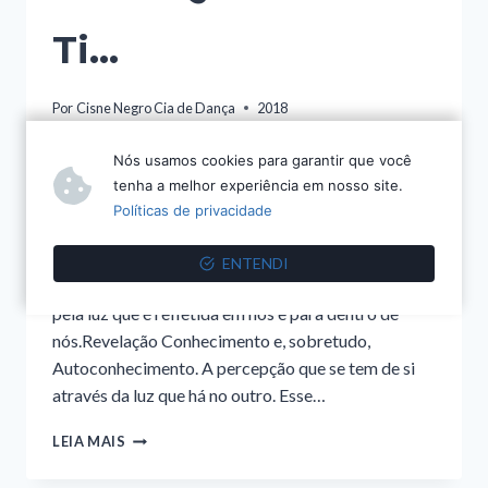
Ti…
Por
Cisne Negro Cia de Dança
2018
FICHA TÉCNICA Coreografia e
Nós usamos cookies para garantir que você
ConcepçãoRoberto Amorim MúsicaJohann
tenha a melhor experiência em nosso site.
Sebastian Bach FigurinosBalletto Assistente de
Políticas de privacidade
CoreografiaPatrícia Alquezar Desenho de
LuzRoberto Amorim SinopseA capacidade
ENTENDI
de percepção do mundo e das pessoas se dá
pela luz que é refletida em nós e para dentro de
nós.Revelação Conhecimento e, sobretudo,
Autoconhecimento. A percepção que se tem de si
através da luz que há no outro. Esse…
A
LEIA MAIS
LUZ
QUE