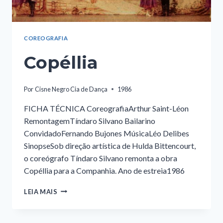
COREOGRAFIA
Copéllia
Por
Cisne Negro Cia de Dança
1986
FICHA TÉCNICA CoreografiaArthur Saint-Léon
RemontagemTíndaro Silvano Bailarino
ConvidadoFernando Bujones MúsicaLéo Delibes
SinopseSob direção artística de Hulda Bittencourt,
o coreógrafo Tíndaro Silvano remonta a obra
Copéllia para a Companhia. Ano de estreia1986
COPÉLLIA
LEIA MAIS