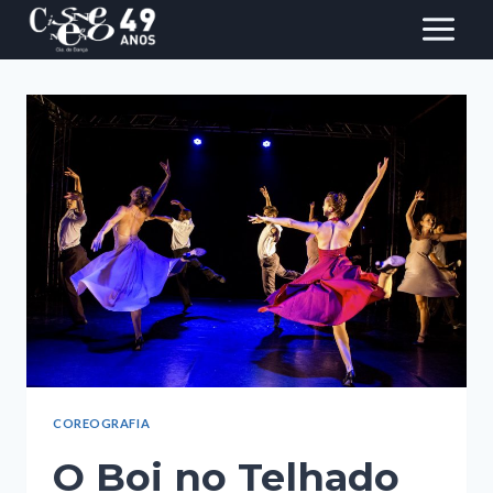
Pular
para
o
conteúdo
COREOGRAFIA
O Boi no Telhado