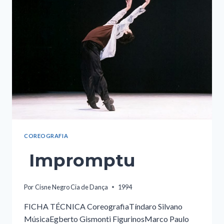
COREOGRAFIA
Impromptu
Por
Cisne Negro Cia de Dança
1994
FICHA TÉCNICA CoreografiaTíndaro Silvano
MúsicaEgberto Gismonti FigurinosMarco Paulo