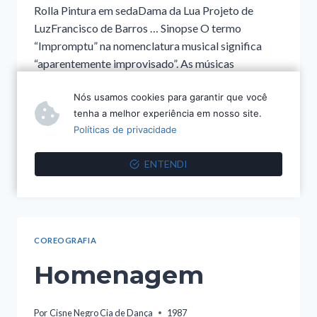
Rolla Pintura em sedaDama da Lua Projeto de
LuzFrancisco de Barros … Sinopse O termo
“Impromptu” na nomenclatura musical significa
“aparentemente improvisado”. As músicas
escolhidas para este trabalho são do CD “Infância”
Nós usamos cookies para garantir que você
de autoria de Egberto Gismonti. Com bastante
tenha a melhor experiência em nosso site.
destreza Gismonti distorce um chorinho muito
Políticas de privacidade
melódico e…
IMPROMPTU
ENTENDI
LEIA MAIS
COREOGRAFIA
Homenagem
Por
Cisne Negro Cia de Dança
1987