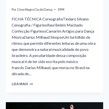
Por
Cisne Negro Cia de Dança
1994
FICHA TÉCNICA CoreografiaTíndaro Silvano
Cenografia / FigurinoRaul Belém Machado
Confecção FigurinosCamarim Artigos para Dança
MúsicaDarius Milhaud SinopseUm turbilhão de
ritmos que permite diferentes leituras de uma obra
que demonstra a natural musicalidade do povo
brasileiro. A peculiaridade dessa composição
musical é de ter sido escrita pelo músico
francês Darius Milhaud, que morou no Brasil na
década de…
O
LEIA MAIS
BOI
NO
TELHADO