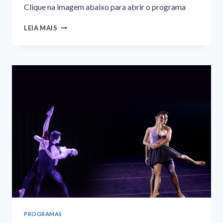
Clique na imagem abaixo para abrir o programa
TRADIÇÕES
LEIA MAIS
CULTURAIS
2024
–
TEATRO
ARTHUR
DE
AZEVEDO
–
PROGRAMA
PROGRAMAS