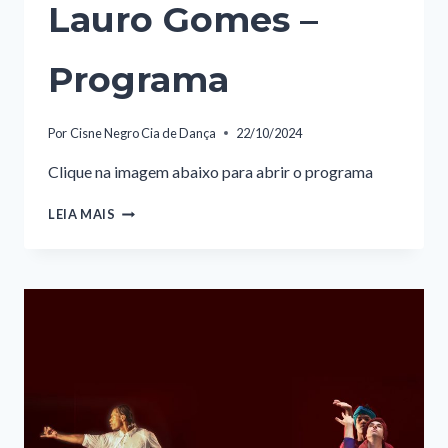
Lauro Gomes –
Programa
Por
Cisne Negro Cia de Dança
22/10/2024
Clique na imagem abaixo para abrir o programa
TRADIÇÕES
LEIA MAIS
CULTURAIS
2024
–
TEATRO
LAURO
GOMES
–
PROGRAMA