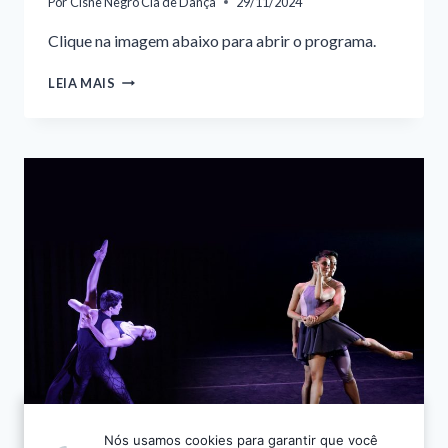
Por
Cisne Negro Cia de Dança
29/11/2024
Clique na imagem abaixo para abrir o programa.
PROGRAMA
LEIA MAIS
–
O
QUEBRA
NOZES
2024
|
IBIRAPUERA
Nós usamos cookies para garantir que você