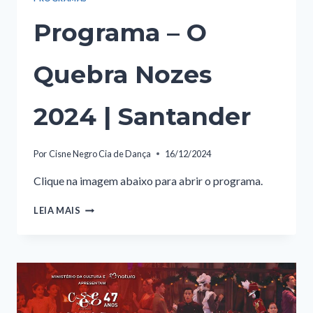
Programa – O
Quebra Nozes
2024 | Santander
Por
Cisne Negro Cia de Dança
16/12/2024
Clique na imagem abaixo para abrir o programa.
PROGRAMA
LEIA MAIS
–
O
QUEBRA
NOZES
2024
|
SANTANDER