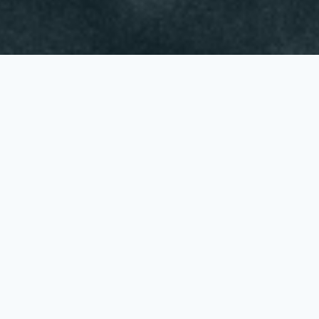
o programa
.