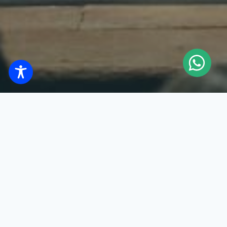
No dia 1º de abril de 2023, a Cisne Negro Cia. de Dança
comemorou seu 46º ano de existência, em São Paulo, no
Teatro da UNIP-Vergueiro, com a participação do Ballet
Jovem Cisne Negro, Sopro Cia. de Dança e Companhia de
Danças de Diadema. Foi uma noite memorável!
Na plateia tivemos a honra de contar, além dos nossos
queridos amigos e convidados, a ilustre presença do Rei