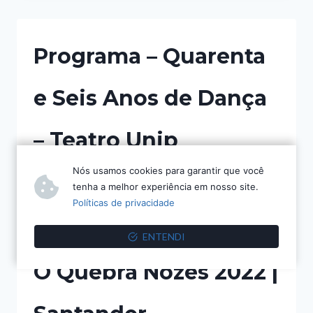
Programa – Quarenta
e Seis Anos de Dança
– Teatro Unip
Nós usamos cookies para garantir que você
PROGRAMA
LEIA MAIS
tenha a melhor experiência em nosso site.
–
Políticas de privacidade
QUARENTA
E
SEIS
ENTENDI
ANOS
DE
O Quebra Nozes 2022 |
DANÇA
–
TEATRO