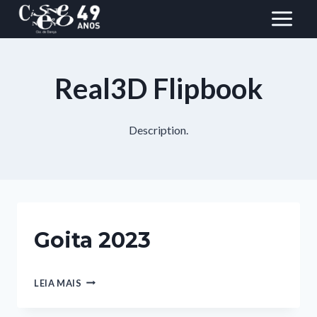
Pular
para
o
conteúdo
Real3D Flipbook
Description.
Goita 2023
GOITA
LEIA MAIS
2023