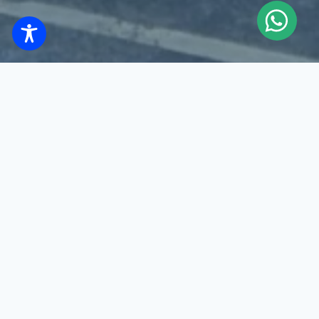
Un programa doble, este es el estreno de la compañía de
danza Cisne Negro. INSTAR (2023), coreografiada por
Elie Lazar (IL), es un espectáculo neoclásico, técnicamente
el resultado de un cambio de la forma más tradicional de
bailar, donde los movimientos se han vuelto menos rígidos,
más flexibles y ligeros. PASSION (2024), coreografiada
por Edith Buttingsrud Pedersen (DK).
SESC EN EL CAMBIO CULTURAL
Consuelo
Ubicación: Teatro Anchieta