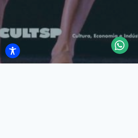
La Secretaría de Cultura, Economía e Industrias Creativas,
en colaboración con la Compañía de Danza Cisne Negro,
Poiesis y Talleres Culturales, junto con los curadores Dany
Bittencourt y Marco Prado, tiene el honor de invitarlos al
cóctel de inauguración de la exposición “Hulda
Bittencourt: Ocupación – Una Historia con la Danza”. El