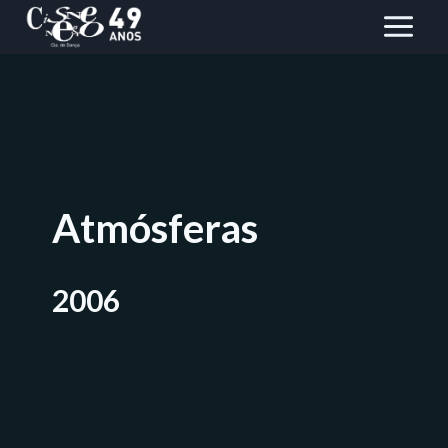
Saltar
al
Contenido
Atmósferas
2006