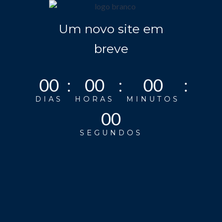
Pular
para
Um novo site em
o
conteúdo
breve
00
:
00
:
00
:
DIAS
HORAS
MINUTOS
00
SEGUNDOS